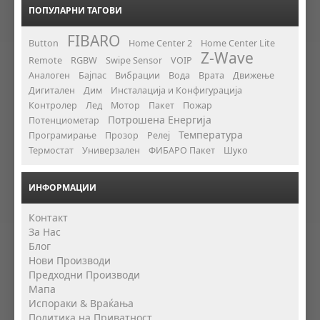
ПОПУЛАРНИ ТАГОВИ
FIBARO
Button
Home Center 2
Home Center Lite
Z-Wave
Remote
RGBW
Swipe Sensor
VOIP
Аналоген
Бајпас
Вибрации
Вода
Врата
Движење
Дигитален
Дим
Инсталација и Конфигурација
Контролер
Лед
Мотор
Пакет
Пожар
Потрошена Енергија
Потенциометар
Температура
Програмирање
Прозор
Релеј
Термостат
Универзален
ФИБАРО Пакет
Шуко
ИНФОРМАЦИИ
Контакт
За Нас
Блог
Нови Производи
Предходни Производи
Мапа
Испораки & Враќања
Политика на Приватност