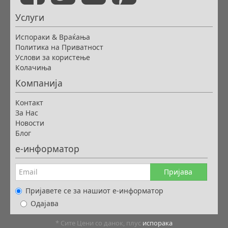
Услуги
Испораки & Враќања
Политика на Приватност
Услови за користење
Колачиња
Компанија
Контакт
За Нас
Новости
Блог
е-информатор
Пријава
Пријавете се за нашиот е-информатор
Одајава
* Сите Цени со данок, плус
испорака