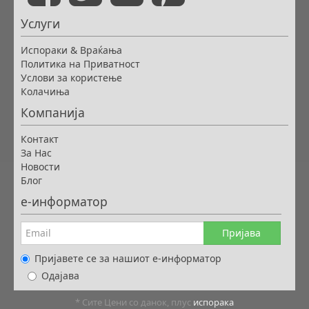
Услуги
Испораки & Враќања
Политика на Приватност
Услови за користење
Колачиња
Компанија
Контакт
За Нас
Новости
Блог
е-информатор
Пријава
Пријавете се за нашиот е-информатор
Одајава
* Сите Цени со данок, плус
испорака