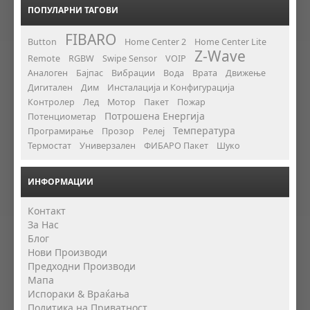
ПОПУЛАРНИ ТАГОВИ
FIBARO
Button
Home Center 2
Home Center Lite
Z-Wave
Remote
RGBW
Swipe Sensor
VOIP
Аналоген
Бајпас
Вибрации
Вода
Врата
Движење
Дигитален
Дим
Инсталација и Конфигурација
Контролер
Лед
Мотор
Пакет
Пожар
Потрошена Енергија
Потенциометар
Температура
Програмирање
Прозор
Релеј
Термостат
Универзален
ФИБАРО Пакет
Шуко
ИНФОРМАЦИИ
Контакт
За Нас
Блог
Нови Производи
Предходни Производи
Мапа
Испораки & Враќања
Политика на Приватност